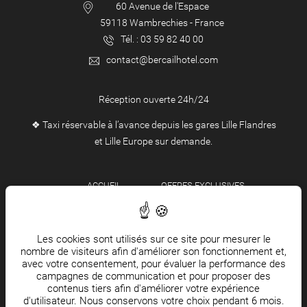
60 Avenue de l'Espace
59118
Wambrechies
-
France
Tél. :
03 59 82 40 00
contact@bercailhotel.com
Réception ouverte 24h/24
❖ Taxi réservable à l’avance depuis les gares Lille Flandres
et Lille Europe sur demande.
ACCUEIL
OFFRES EXCLUSIVES
RESTO & BAR
LOCALISATION
CHAMBRES & SUITES
ÉQUIPE
ÉVÉNEMENTS
FAQ
Les cookies sont utilisés sur ce site pour mesurer le
nombre de visiteurs afin d'améliorer son fonctionnement et,
SÉMINAIRES
GÉRER LES COOKIES
avec votre consentement, pour évaluer la performance des
campagnes de communication et pour proposer des
FRANÇAIS
contenus tiers afin d'améliorer votre expérience
d'utilisateur. Nous conservons votre choix pendant 6 mois.