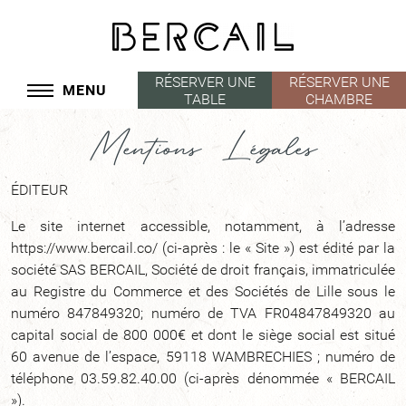
Panneau de gestion des cookies
RÉSERVER UNE
RÉSERVER UNE
MENU
TABLE
CHAMBRE
Mentions Légales
ÉDITEUR
Le site internet accessible, notamment, à l’adresse
https://www.bercail.co/ (ci-après : le « Site ») est édité par la
société SAS BERCAIL, Société de droit français, immatriculée
au Registre du Commerce et des Sociétés de Lille sous le
numéro 847849320; numéro de TVA FR04847849320 au
capital social de 800 000€ et dont le siège social est situé
60 avenue de l’espace, 59118 WAMBRECHIES ; numéro de
téléphone 03.59.82.40.00 (ci-après dénommée « BERCAIL
»).